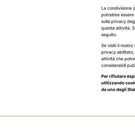
La condivisione d
potrebbe essere c
sulla privacy degl
queste attività. S
seguito.
Se visiti il nostr
privacy abilitato,
attività che potr
considerabili pubb
Per rifiutare esp
utilizzando cooki
da uno degli Stat
© 2026
Lolio
, Powered by Shopify
Informativa sulla privacy
Informativa sui rimborsi
Termini e condizioni del servizio
Informativa sulle spedizioni
Recapiti
Informativa sulla cancellazione
Informativa legale