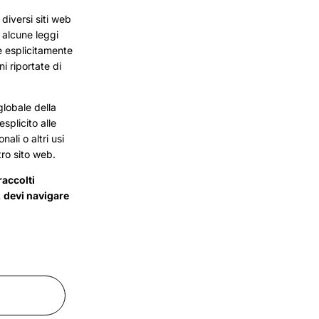
diversi siti web
 alcune leggi
re esplicitamente
ni riportate di
 globale della
splicito alle
ali o altri usi
stro sito web.
raccolti
, devi navigare
ments, skincare tips,
Skincare
Makeup
About