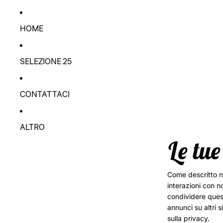
Vai direttamente al contenuto
Sign up for our newsletter
Sign up for our newsletter
HOME
SELEZIONE 25
CONTATTACI
ALTRO
Le tue
Come descritto ne
interazioni con n
condividere quest
annunci su altri s
sulla privacy.