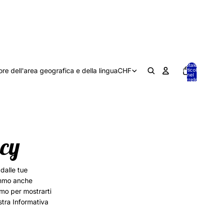
Totale
ore dell'area geografica e della lingua
CHF
articoli
nel
0
carrello:
0
acy
 dalle tue
remmo anche
amo per mostrarti
ostra Informativa