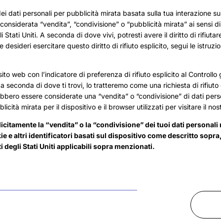
ei dati personali per pubblicità mirata basata sulla tua interazione su 
onsiderata “vendita”, “condivisione” o “pubblicità mirata” ai sensi di
i Stati Uniti. A seconda di dove vivi, potresti avere il diritto di rifiuta
e desideri esercitare questo diritto di rifiuto esplicito, segui le istruzio
o sito web con l’indicatore di preferenza di rifiuto esplicito al Controllo
 a seconda di dove ti trovi, lo tratteremo come una richiesta di rifiuto e
ebbero essere considerate una “vendita” o “condivisione” di dati person
licità mirata per il dispositivo e il browser utilizzati per visitare il no
licitamente la “vendita” o la “condivisione” dei tuoi dati personali 
e e altri identificatori basati sul dispositivo come descritto sopra
i degli Stati Uniti applicabili sopra menzionati.
Join the club
Get new product announce
and exclusive discounts.
Email